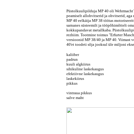
Püstolkuulipilduja MP 40 oli Wehrmacht´i
peamiselt allohvitserid ja ohvitserid, ag
MP 40 eelkäija MP 38 töötas motoriseerit
sarnanes süsteemilt ja tööpõhimõttelt o
kokkupandavat metallkaba. Püstolkuulipild
rezhiim. Tootmine toimus "Erfurter Masch
versioonid MP 38/40 ja MP 40. Viimast ver
40'et toodeti sõja jooksul üle miljoni eks
kaliiber
padrun
kuuli algkiirus
sihikuline laskekaugus
efektiivne laskekaugus
laskekiirus
pikkus
vintraua pikkus
salve maht